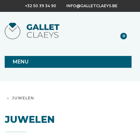
+32 50 39 34 90
INFO@GALLETCLAEYS.BE
0
MENU
JUWELEN
JUWELEN